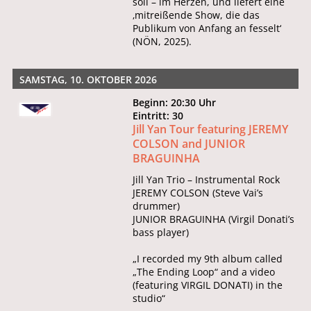
soll – im Herzen, und liefert eine
‚mitreißende Show, die das
Publikum von Anfang an fesselt‘
(NÖN, 2025).
SAMSTAG, 10. OKTOBER 2026
Beginn: 20:30 Uhr
Eintritt: 30
Jill Yan Tour featuring JEREMY
COLSON and JUNIOR
BRAGUINHA
Jill Yan Trio – Instrumental Rock
JEREMY COLSON (Steve Vai’s
drummer)
JUNIOR BRAGUINHA (Virgil Donati’s
bass player)
„I recorded my 9th album called
„The Ending Loop“ and a video
(featuring VIRGIL DONATI) in the
studio“