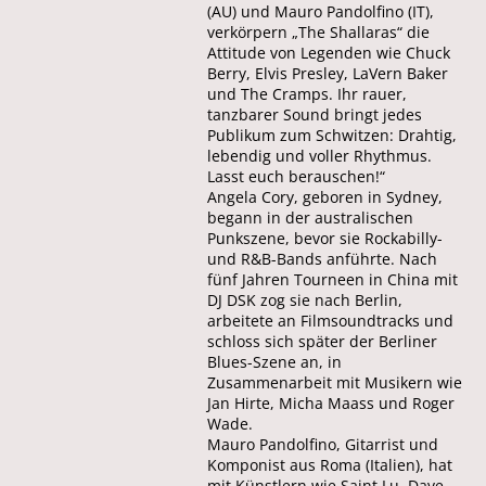
(AU) und Mauro Pandolfino (IT),
verkörpern „The Shallaras“ die
Attitude von Legenden wie Chuck
Berry, Elvis Presley, LaVern Baker
und The Cramps. Ihr rauer,
tanzbarer Sound bringt jedes
Publikum zum Schwitzen: Drahtig,
lebendig und voller Rhythmus.
Lasst euch berauschen!“
Angela Cory, geboren in Sydney,
begann in der australischen
Punkszene, bevor sie Rockabilly-
und R&B-Bands anführte. Nach
fünf Jahren Tourneen in China mit
DJ DSK zog sie nach Berlin,
arbeitete an Filmsoundtracks und
schloss sich später der Berliner
Blues-Szene an, in
Zusammenarbeit mit Musikern wie
Jan Hirte, Micha Maass und Roger
Wade.
Mauro Pandolfino, Gitarrist und
Komponist aus Roma (Italien), hat
mit Künstlern wie Saint Lu, Dave