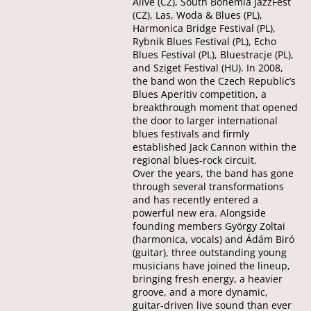
Alive (CZ), South Bohemia JazzFest
(CZ), Las, Woda & Blues (PL),
Harmonica Bridge Festival (PL),
Rybnik Blues Festival (PL), Echo
Blues Festival (PL), Bluestracje (PL),
and Sziget Festival (HU). In 2008,
the band won the Czech Republic’s
Blues Aperitiv competition, a
breakthrough moment that opened
the door to larger international
blues festivals and firmly
established Jack Cannon within the
regional blues-rock circuit.
Over the years, the band has gone
through several transformations
and has recently entered a
powerful new era. Alongside
founding members György Zoltai
(harmonica, vocals) and Ádám Biró
(guitar), three outstanding young
musicians have joined the lineup,
bringing fresh energy, a heavier
groove, and a more dynamic,
guitar-driven live sound than ever