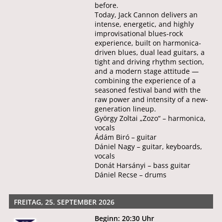
before.
Today, Jack Cannon delivers an
intense, energetic, and highly
improvisational blues-rock
experience, built on harmonica-
driven blues, dual lead guitars, a
tight and driving rhythm section,
and a modern stage attitude —
combining the experience of a
seasoned festival band with the
raw power and intensity of a new-
generation lineup.
György Zoltai „Zozo“ – harmonica,
vocals
Ádám Biró – guitar
Dániel Nagy – guitar, keyboards,
vocals
Donát Harsányi – bass guitar
Dániel Recse – drums
FREITAG, 25. SEPTEMBER 2026
Beginn: 20:30 Uhr