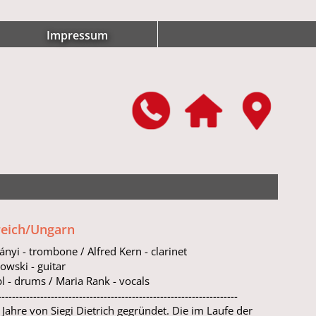
Impressum
reich/Ungarn
ányi - trombone / Alfred Kern - clarinet
wski - guitar
l - drums / Maria Rank - vocals
--------------------------------------------------------------------
Jahre von Siegi Dietrich gegründet. Die im Laufe der