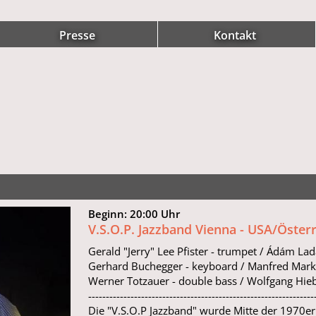
Presse
Kontakt
Beginn: 20:00 Uhr
V.S.O.P. Jazzband Vienna - USA/Öster
Gerald "Jerry" Lee Pfister - trumpet / Ádám Lad
Gerhard Buchegger - keyboard / Manfred Marko
Werner Totzauer - double bass / Wolfgang Hieb
----------------------------------------------------------------
Die "V.S.O.P Jazzband" wurde Mitte der 1970er 