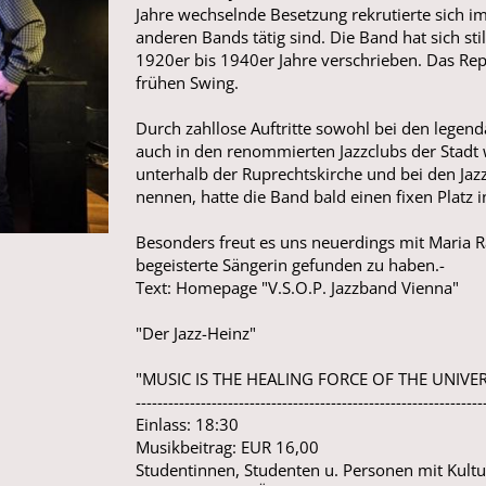
Jahre wechselnde Besetzung rekrutierte sich i
anderen Bands tätig sind. Die Band hat sich st
1920er bis 1940er Jahre verschrieben. Das Rep
frühen Swing.
Durch zahllose Auftritte sowohl bei den legen
auch in den renommierten Jazzclubs der Stadt w
unterhalb der Ruprechtskirche und bei den Ja
nennen, hatte die Band bald einen fixen Platz i
Besonders freut es uns neuerdings mit Maria R
begeisterte Sängerin gefunden zu haben.-
Text: Homepage "V.S.O.P. Jazzband Vienna"
"Der Jazz-Heinz"
"MUSIC IS THE HEALING FORCE OF THE UNIVERSE
----------------------------------------------------------------
Einlass: 18:30
Musikbeitrag: EUR 16,00
Studentinnen, Studenten u. Personen mit Kult