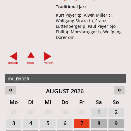
Traditional Jazz
Kurt Peyer tp, Alwin Miller cl,
Wolfgang Straka tb, Franz
Luttenberger p, Paul Peyer bjo,
Philipp Moosbrugger b, Wolfgang
Dorer dm.
KALENDER
«
»
AUGUST 2026
Mo
Di
Mi
Do
Fr
Sa
So
27
28
29
30
31
1
2
3
4
5
6
7
8
9