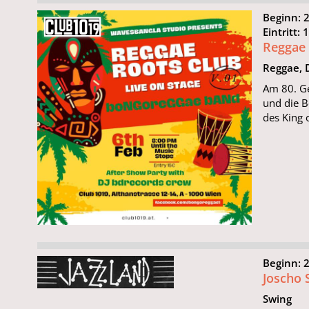
Beginn: 
Eintritt:
Reggae 
Reggae, 
Am 80. Ge
und die 
des King 
Beginn: 
Joscho 
Swing