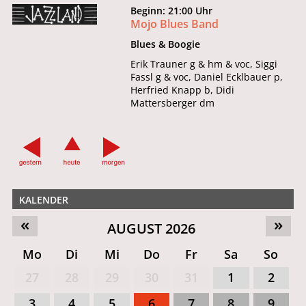
Beginn: 21:00 Uhr
Mojo Blues Band
Blues & Boogie
Erik Trauner g & hm & voc, Siggi
Fassl g & voc, Daniel Ecklbauer p,
Herfried Knapp b, Didi
Mattersberger dm
KALENDER
«
»
AUGUST 2026
Mo
Di
Mi
Do
Fr
Sa
So
27
28
29
30
31
1
2
3
4
5
6
7
8
9