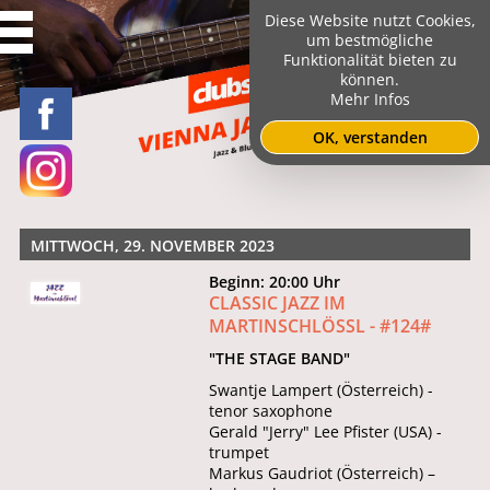
Diese Website nutzt Cookies,
um bestmögliche
Funktionalität bieten zu
können.
Mehr Infos
OK, verstanden
MITTWOCH, 29. NOVEMBER 2023
Beginn: 20:00 Uhr
CLASSIC JAZZ IM
MARTINSCHLÖSSL - #124#
"THE STAGE BAND"
Swantje Lampert (Österreich) -
tenor saxophone
Gerald "Jerry" Lee Pfister (USA) -
trumpet
Markus Gaudriot (Österreich) –