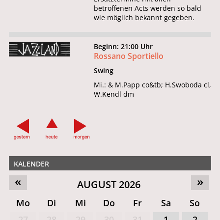
betroffenen Acts werden so bald
wie möglich bekannt gegeben.
Beginn: 21:00 Uhr
Rossano Sportiello
Swing
Mi.: & M.Papp co&tb; H.Swoboda cl,
W.Kendl dm
KALENDER
«
»
AUGUST 2026
Mo
Di
Mi
Do
Fr
Sa
So
27
28
29
30
31
1
2