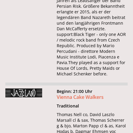
Jahren als Leadsänger der Band
Persian Risk. Größere Bekanntheit
erlangte er 2015, als er der
legendären Band Nazareth beitrat
und den langjährigen Frontmann
Dan McCafferty ersetzte.
support:Black Tiger - only one AOR
/ melodic rock band from Czech
Republic. Produced by Mario
Percudani - direttore Modern
Music Institute Lodi, Piacenza e
Pavia.They played as a support for
House Of Lords, Pretty Maids or
Michael Schenker before.
Beginn: 21:00 Uhr
Vienna Cake Walkers
Traditional
Thomas Nell co, David Laszlo
Marsall cl & sax, Thomas Scherrer
g & bjo, Marton Papp cl & as, Karol
Hodas b, Dagmar Ehmsen voc