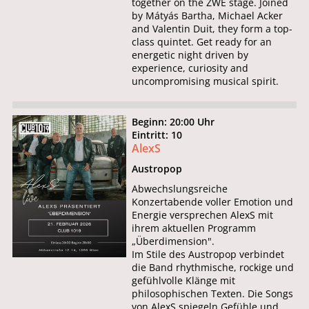
together on the ZWE stage. Joined
by Mátyás Bartha, Michael Acker
and Valentin Duit, they form a top-
class quintet. Get ready for an
energetic night driven by
experience, curiosity and
uncompromising musical spirit.
Beginn: 20:00 Uhr
Eintritt: 10
AlexS
Austropop
Abwechslungsreiche
Konzertabende voller Emotion und
Energie versprechen AlexS mit
ihrem aktuellen Programm
„Überdimension".
Im Stile des Austropop verbindet
die Band rhythmische, rockige und
gefühlvolle Klänge mit
philosophischen Texten. Die Songs
von AlexS spiegeln Gefühle und