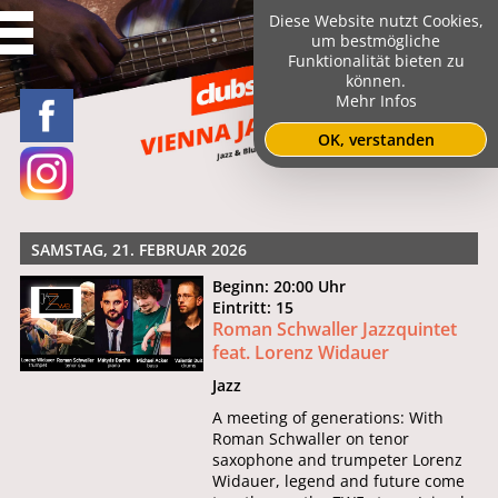
Diese Website nutzt Cookies,
um bestmögliche
Funktionalität bieten zu
können.
Mehr Infos
OK, verstanden
SAMSTAG, 21. FEBRUAR 2026
Beginn: 20:00 Uhr
Eintritt: 15
Roman Schwaller Jazzquintet
feat. Lorenz Widauer
Jazz
A meeting of generations: With
Roman Schwaller on tenor
saxophone and trumpeter Lorenz
Widauer, legend and future come