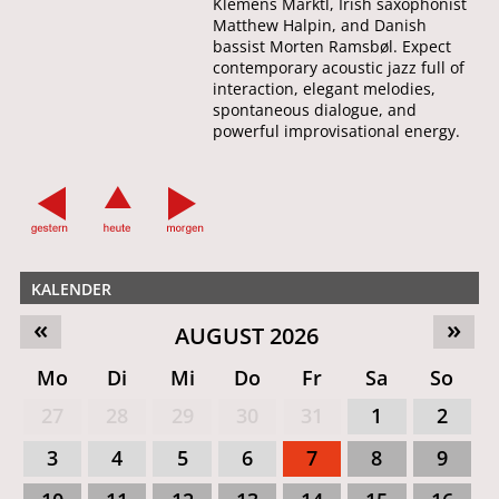
Klemens Marktl, Irish saxophonist
Matthew Halpin, and Danish
bassist Morten Ramsbøl. Expect
contemporary acoustic jazz full of
interaction, elegant melodies,
spontaneous dialogue, and
powerful improvisational energy.
KALENDER
«
»
AUGUST 2026
Mo
Di
Mi
Do
Fr
Sa
So
27
28
29
30
31
1
2
3
4
5
6
7
8
9