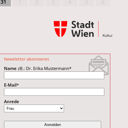
31
1
2
3
4
5
6
Newsletter abonnieren
Name
zB.: Dr. Erika Mustermann
*
E-Mail
*
Anrede