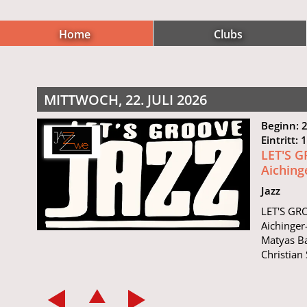
Home
Clubs
MITTWOCH, 22. JULI 2026
Beginn: 
Eintritt: 
LET'S G
Aiching
Jazz
LET'S GRO
Aichinger
Matyas B
Christian