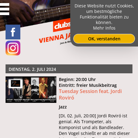
Diese Website nutzt Cookies,
um bestmögliche
Funktionalität bieten zu
können.
Mehr Infos
OK, verstanden
DIENSTAG, 2. JULI 2024
Beginn: 20:00 Uhr
Eintritt: freier Musikbeitrag
Tuesday Session feat. Jordi
Roviró
Jazz
[DI, 02. Juli, 20:00] Jordi Roviró ist
genial. Als Trompeter, als
Komponist und als Bandleader.
Den Vogel schießt er ab mit dieser