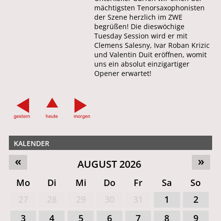
mächtigsten Tenorsaxophonisten
der Szene herzlich im ZWE
begrüßen! Die dieswöchige
Tuesday Session wird er mit
Clemens Salesny, Ivar Roban Krizic
und Valentin Duit eröffnen, womit
uns ein absolut einzigartiger
Opener erwartet!
KALENDER
«
»
AUGUST 2026
Mo
Di
Mi
Do
Fr
Sa
So
27
28
29
30
31
1
2
3
4
5
6
7
8
9