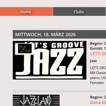
Home
Clubs
MITTWOCH, 18. MÄRZ 2026
Beginn: 
Eintritt: 
LET'S 
Jazz
LET'S GRO
Mit Danie
piano; Ul
Feinsten
Beginn: 
Dana Gi