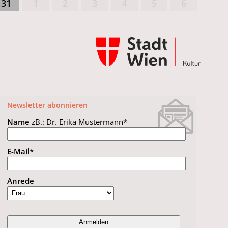
31
1
2
3
4
5
6
Newsletter abonnieren
Name
zB.: Dr. Erika Mustermann
*
E-Mail
*
Anrede