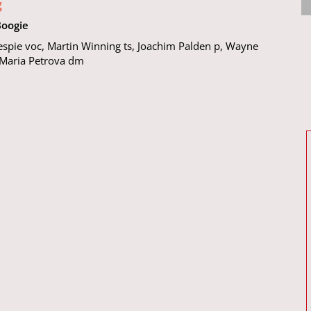
g
Boogie
espie voc, Martin Winning ts, Joachim Palden p, Wayne
 Maria Petrova dm