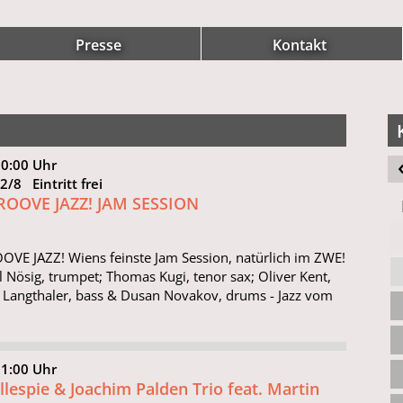
Presse
Kontakt
20:00 Uhr
12/8 Eintritt frei
GROOVE JAZZ! JAM SESSION
OVE JAZZ! Wiens feinste Jam Session, natürlich im ZWE!
l Nösig, trumpet; Thomas Kugi, tenor sax; Oliver Kent,
i Langthaler, bass & Dusan Novakov, drums - Jazz vom
21:00 Uhr
llespie & Joachim Palden Trio feat. Martin