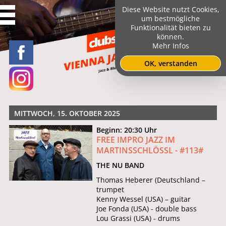
Diese Website nutzt Cookies,
um bestmögliche
Funktionalität bieten zu
können.
Mehr Infos
OK, verstanden
MITTWOCH, 15. OKTOBER 2025
Beginn: 20:30 Uhr
FREE IMPRO JAZZ IM
MARTINSSCHLÖSSL - #113#
THE NU BAND
Thomas Heberer (Deutschland –
trumpet
Kenny Wessel (USA) – guitar
Joe Fonda (USA) - double bass
Lou Grassi (USA) - drums