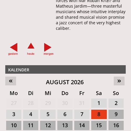
forces with Ivar Roban Križi? and
Matheus Jardim—three masterful
musicians whose intuitive interplay
and shared musical vision promise
a jazz concert of the very highest
caliber.
KALENDER
«
»
AUGUST 2026
Mo
Di
Mi
Do
Fr
Sa
So
27
28
29
30
31
1
2
3
4
5
6
7
8
9
10
11
12
13
14
15
16