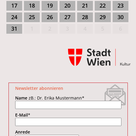
17
18
19
20
21
22
23
24
25
26
27
28
29
30
31
1
2
3
4
5
6
Newsletter abonnieren
Name
zB.: Dr. Erika Mustermann
*
E-Mail
*
Anrede